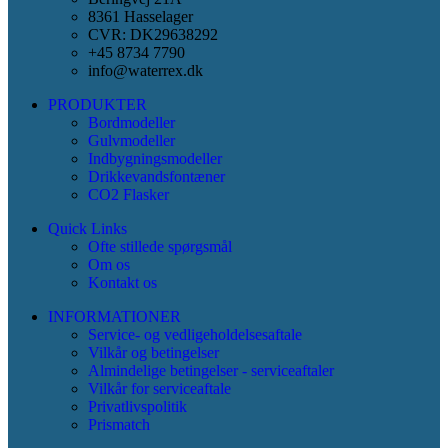
8361 Hasselager
CVR: DK29638292
+45 8734 7790
info@waterrex.dk
PRODUKTER
Bordmodeller
Gulvmodeller
Indbygningsmodeller
Drikkevandsfontæner
CO2 Flasker
Quick Links
Ofte stillede spørgsmål
Om os
Kontakt os
INFORMATIONER
Service- og vedligeholdelsesaftale
Vilkår og betingelser
Almindelige betingelser - serviceaftaler
Vilkår for serviceaftale
Privatlivspolitik
Prismatch