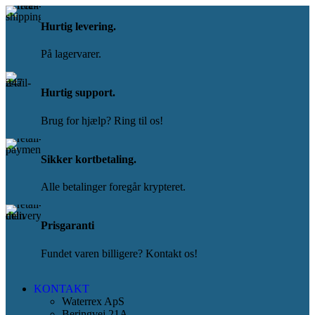
Hurtig levering.
På lagervarer.
Hurtig support.
Brug for hjælp? Ring til os!
Sikker kortbetaling.
Alle betalinger foregår krypteret.
Prisgaranti
Fundet varen billigere? Kontakt os!
KONTAKT
Waterrex ApS
Beringvej 21A