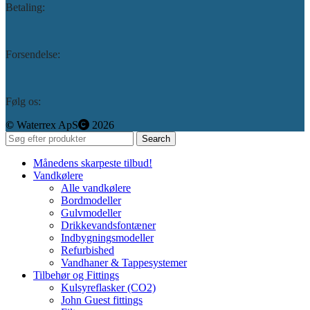
Betaling:
Forsendelse:
Følg os:
©️
Waterrex ApS
2026
Search
Månedens skarpeste tilbud!
Vandkølere
Alle vandkølere
Bordmodeller
Gulvmodeller
Drikkevandsfontæner
Indbygningsmodeller
Refurbished
Vandhaner & Tappesystemer
Tilbehør og Fittings
Kulsyreflasker (CO2)
John Guest fittings