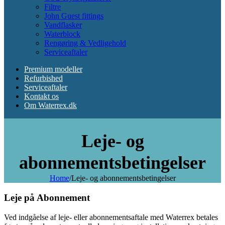
Filtre
John Guest fittings
Vandflasker
Waterblock
Rengøring & Vedligehold
Serviceaftaler
Premium modeller
Refurbished
Serviceaftaler
Kontakt os
Om Waterrex.dk
Leje- og
abonnementsbetingelser
Home
/
Leje- og abonnementsbetingelser
Leje på Abonnement
Ved indgåelse af leje- eller abonnementsaftale med Waterrex betales