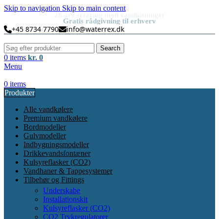
Skip to navigation
Skip to main content
28 års erfaring med vandløsninger
Gratis rådgivning til erhverv
+45 8734 7790
info@waterrex.dk
Search
0
items
kr.
0
Menu
0
items
Produkter
Alle vandkølere
Premium vandkølere
Bordmodeller
Gulvmodeller
Indbygningsmodeller
Drikkevandsfontæner
Kulsyreflasker (CO2)
Vandhaner & Tappesystemer
Tilbehør og Fittings
Underskabe
Installationskit
Kulsyreflasker (CO2)
CO2 Trykregulatorer