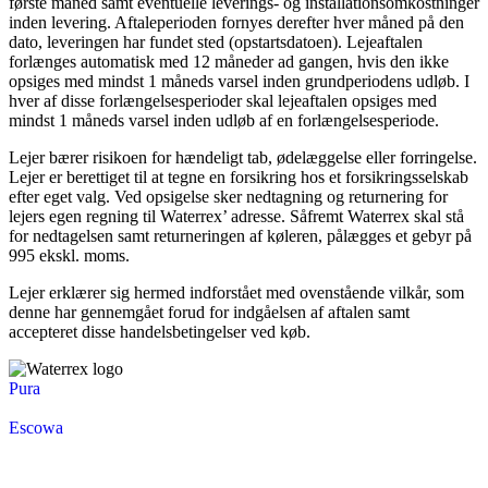
første måned samt eventuelle leverings- og installationsomkostninger
inden levering. Aftaleperioden fornyes derefter hver måned på den
dato, leveringen har fundet sted (opstartsdatoen). Lejeaftalen
forlænges automatisk med 12 måneder ad gangen, hvis den ikke
opsiges med mindst 1 måneds varsel inden grundperiodens udløb. I
hver af disse forlængelsesperioder skal lejeaftalen opsiges med
mindst 1 måneds varsel inden udløb af en forlængelsesperiode.
Lejer bærer risikoen for hændeligt tab, ødelæggelse eller forringelse.
Lejer er berettiget til at tegne en forsikring hos et forsikringsselskab
efter eget valg. Ved opsigelse sker nedtagning og returnering for
lejers egen regning til Waterrex’ adresse. Såfremt Waterrex skal stå
for nedtagelsen samt returneringen af køleren, pålægges et gebyr på
995 ekskl. moms.
Lejer erklærer sig hermed indforstået med ovenstående vilkår, som
denne har gennemgået forud for indgåelsen af aftalen samt
accepteret disse handelsbetingelser ved køb.
Pura
Escowa