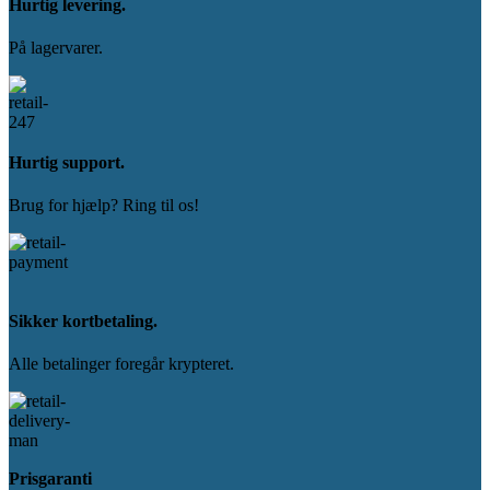
Hurtig levering.
På lagervarer.
Hurtig support.
Brug for hjælp? Ring til os!
Sikker kortbetaling.
Alle betalinger foregår krypteret.
Prisgaranti