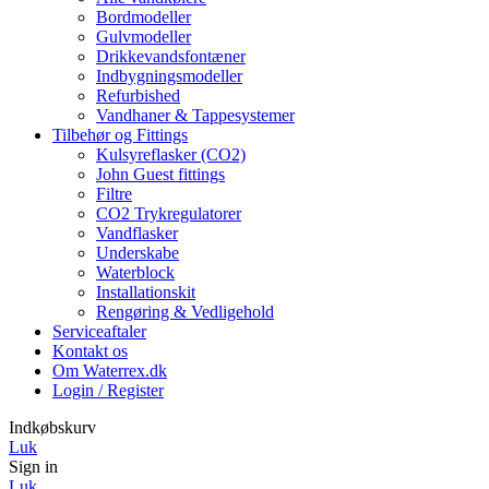
Bordmodeller
Gulvmodeller
Drikkevandsfontæner
Indbygningsmodeller
Refurbished
Vandhaner & Tappesystemer
Tilbehør og Fittings
Kulsyreflasker (CO2)
John Guest fittings
Filtre
CO2 Trykregulatorer
Vandflasker
Underskabe
Waterblock
Installationskit
Rengøring & Vedligehold
Serviceaftaler
Kontakt os
Om Waterrex.dk
Login / Register
Indkøbskurv
Luk
Sign in
Luk