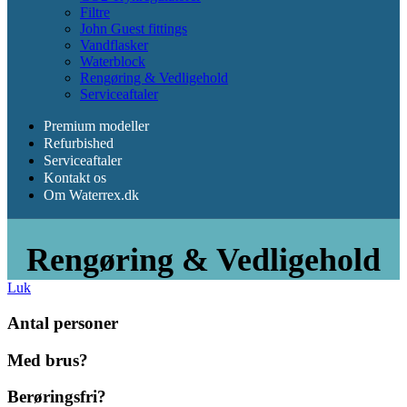
Filtre
John Guest fittings
Vandflasker
Waterblock
Rengøring & Vedligehold
Serviceaftaler
Premium modeller
Refurbished
Serviceaftaler
Kontakt os
Om Waterrex.dk
Rengøring & Vedligehold
Luk
Antal personer
Med brus?
Berøringsfri?