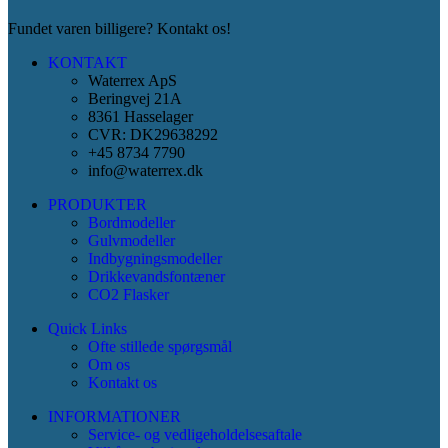
Fundet varen billigere? Kontakt os!
KONTAKT
Waterrex ApS
Beringvej 21A
8361 Hasselager
CVR: DK29638292
+45 8734 7790
info@waterrex.dk
PRODUKTER
Bordmodeller
Gulvmodeller
Indbygningsmodeller
Drikkevandsfontæner
CO2 Flasker
Quick Links
Ofte stillede spørgsmål
Om os
Kontakt os
INFORMATIONER
Service- og vedligeholdelsesaftale