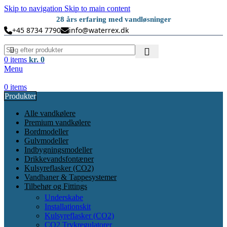
Skip to navigation
Skip to main content
28 års erfaring med vandløsninger
+45 8734 7790
info@waterrex.dk
0
items
kr.
0
Menu
0
items
Produkter
Alle vandkølere
Premium vandkølere
Bordmodeller
Gulvmodeller
Indbygningsmodeller
Drikkevandsfontæner
Kulsyreflasker (CO2)
Vandhaner & Tappesystemer
Tilbehør og Fittings
Underskabe
Installationskit
Kulsyreflasker (CO2)
CO2 Trykregulatorer