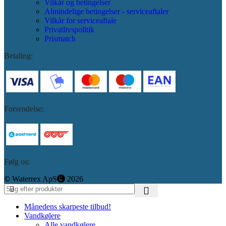
Vilkår og betingelser
Almindelige betingelser - serviceaftaler
Vilkår for serviceaftale
Privatlivspolitik
Prismatch
Betaling:
Forsendelse:
Følg os:
©️
Waterrex ApS
2026
Månedens skarpeste tilbud!
Vandkølere
Alle vandkølere