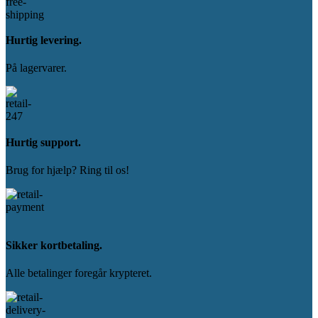
Hurtig levering.
På lagervarer.
Hurtig support.
Brug for hjælp? Ring til os!
Sikker kortbetaling.
Alle betalinger foregår krypteret.