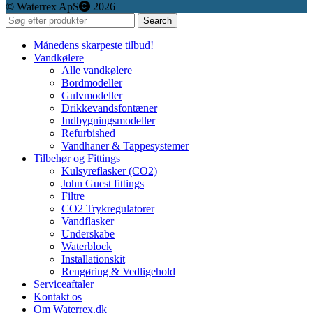
©️
Waterrex ApS
2026
Search
Månedens skarpeste tilbud!
Vandkølere
Alle vandkølere
Bordmodeller
Gulvmodeller
Drikkevandsfontæner
Indbygningsmodeller
Refurbished
Vandhaner & Tappesystemer
Tilbehør og Fittings
Kulsyreflasker (CO2)
John Guest fittings
Filtre
CO2 Trykregulatorer
Vandflasker
Underskabe
Waterblock
Installationskit
Rengøring & Vedligehold
Serviceaftaler
Kontakt os
Om Waterrex.dk