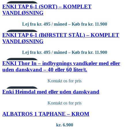
ENKI TAP 6-1 (SORT) – KOMPLET
PREMIUM MODEL
VANDLØSNING
TILBUD
Lej fra
kr.
495
/ måned – Køb fra
kr.
11.900
ENKI TAP 6-1 (BØRSTET STÅL) – KOMPLET
PREMIUM MODEL
VANDLØSNING
TILBUD
Lej fra
kr.
495
/ måned – Køb fra
kr.
11.900
ENKI Thor In – indbygnings vandkøler med eller
PREMIUM MODEL
uden danskvand – 40 eller 60 liter/t.
Kontakt os for pris
Enki Heimdal med eller uden danskvand
PREMIUM MODEL
Kontakt os for pris
ALBATROS 1 TAPHANE – KROM
kr.
6.900