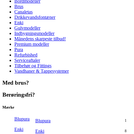
Bordmodeller
Brus
Canaletas
Drikkevandsfontæner
Enki
Gulvmodeller
Indbygningsmodeller
Månedens skarpeste tilbud!
Premium modeller
Pura
Refurbished
Serviceaftaler
Tilbehør og Fittings
Vandhaner & Tappesystemer
Med brus?
Berøringsfri?
Mærke
Blupura
Blupura
1
Enki
Enki
8