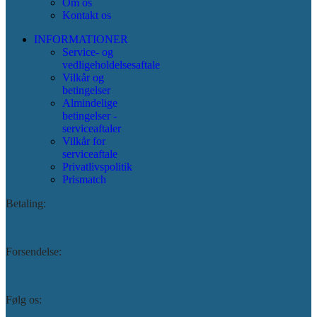
Om os
Kontakt os
INFORMATIONER
Service- og
vedligeholdelsesaftale
Vilkår og
betingelser
Almindelige
betingelser -
serviceaftaler
Vilkår for
serviceaftale
Privatlivspolitik
Prismatch
Betaling:
Forsendelse:
Følg os: