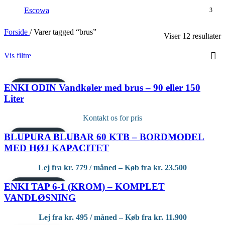
Escowa
3
Forside
/
Varer tagged “brus”
Viser 12 resultater
Vis filtre
ENKI ODIN Vandkøler med brus – 90 eller 150
PREMIUM MODEL
Liter
Kontakt os for pris
BLUPURA BLUBAR 60 KTB – BORDMODEL
PREMIUM MODEL
MED HØJ KAPACITET
Lej fra
kr.
779
/ måned – Køb fra
kr.
23.500
ENKI TAP 6-1 (KROM) – KOMPLET
PREMIUM MODEL
VANDLØSNING
TILBUD
Lej fra
kr.
495
/ måned – Køb fra
kr.
11.900