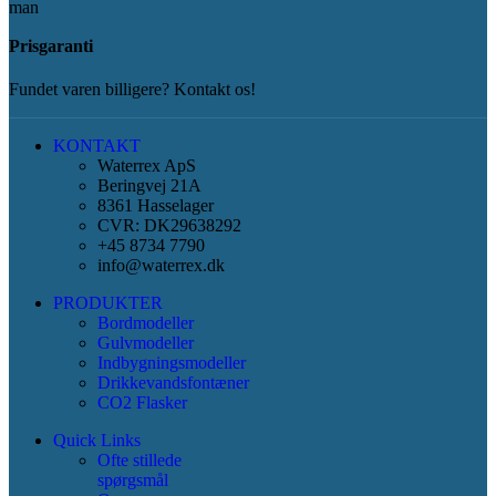
Prisgaranti
Fundet varen billigere? Kontakt os!
KONTAKT
Waterrex ApS
Beringvej 21A
8361 Hasselager
CVR: DK29638292
+45 8734 7790
info@waterrex.dk
PRODUKTER
Bordmodeller
Gulvmodeller
Indbygningsmodeller
Drikkevandsfontæner
CO2 Flasker
Quick Links
Ofte stillede
spørgsmål