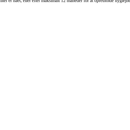
 liter er nået, eller efter maksimalt 12 måneder for at opretholde hygiejn