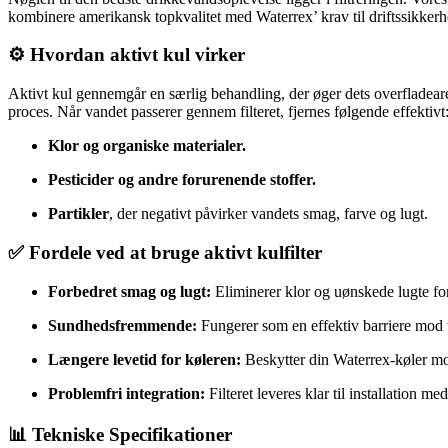
kombinere amerikansk topkvalitet med Waterrex’ krav til driftssikkerhe
⚙️ Hvordan aktivt kul virker
Aktivt kul gennemgår en særlig behandling, der øger dets overfladeare
proces. Når vandet passerer gennem filteret, fjernes følgende effektivt
Klor og organiske materialer.
Pesticider og andre forurenende stoffer.
Partikler
, der negativt påvirker vandets smag, farve og lugt.
✅ Fordele ved at bruge aktivt kulfilter
Forbedret smag og lugt:
Eliminerer klor og uønskede lugte fo
Sundhedsfremmende:
Fungerer som en effektiv barriere mod 
Længere levetid for køleren:
Beskytter din Waterrex-køler mod
Problemfri integration:
Filteret leveres klar til installation me
📊 Tekniske Specifikationer