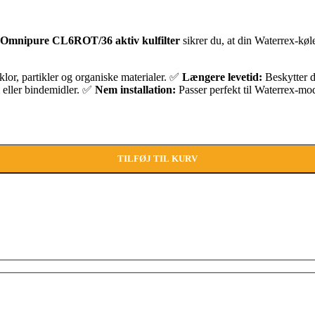
Omnipure CL6ROT/36 aktiv kulfilter
sikrer du, at din Waterrex-køle
 klor, partikler og organiske materialer. ✅
Længere levetid:
Beskytter d
m eller bindemidler. ✅
Nem installation:
Passer perfekt til Waterrex-mo
 antal
TILFØJ TIL KURV