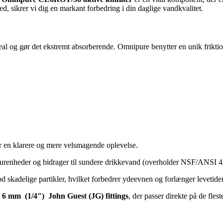
d, sikrer vi dig en markant forbedring i din daglige vandkvalitet.
al og gør det ekstremt absorberende. Omnipure benytter en unik friktion
:
r en klarere og mere velsmagende oplevelse.
urenheder og bidrager til sundere drikkevand (overholder NSF/ANSI 42
 skadelige partikler, hvilket forbedrer ydeevnen og forlænger levetide
d
6 mm (1/4″) John Guest (JG) fittings
, der passer direkte på de fles