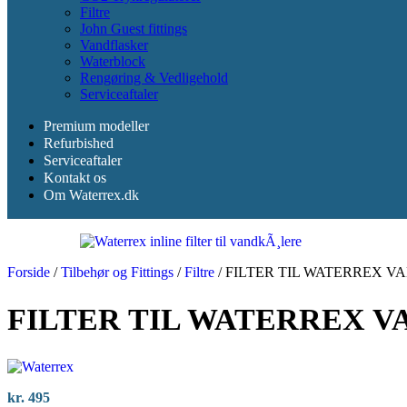
Filtre
John Guest fittings
Vandflasker
Waterblock
Rengøring & Vedligehold
Serviceaftaler
Premium modeller
Refurbished
Serviceaftaler
Kontakt os
Om Waterrex.dk
Forside
/
Tilbehør og Fittings
/
Filtre
/
FILTER TIL WATERREX VA
FILTER TIL WATERREX V
kr.
495