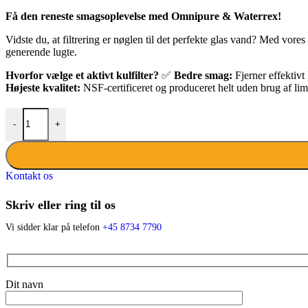
Få den reneste smagsoplevelse med Omnipure & Waterrex!
Vidste du, at filtrering er nøglen til det perfekte glas vand? Med vores
generende lugte.
Hvorfor vælge et aktivt kulfilter?
✅
Bedre smag:
Fjerner effektivt
Højeste kvalitet:
NSF-certificeret og produceret helt uden brug af li
FILTER TIL WATERREX VANDKØLERE (M/ 6MM JG FITTINGS)
-
+
Kontakt os
Skriv eller ring til os
Vi sidder klar på telefon
+45 8734 7790
Dit navn