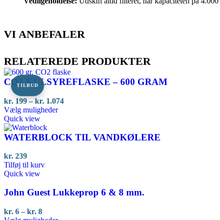
Vedligeholdelse:
Udskift altid filteret, når kapaciteten på 4.000
VI ANBEFALER
RELATEREDE PRODUKTER
CO2-KULSYREFLASKE – 600 GRAM
TILBUD
Prisinterval:
kr.
199
–
kr.
1.074
Dette
kr. 199
Vælg muligheder
vare
til
Quick view
har
kr. 1.074
flere
WATERBLOCK TIL VANDKØLERE
varianter.
Mulighederne
kr.
239
kan
Tilføj til kurv
vælges
Quick view
på
varesiden
John Guest Lukkeprop 6 & 8 mm.
Prisinterval:
kr.
6
–
kr.
8
kr. 6
Dette