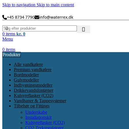
Skip to navigation
Skip to main content
+45 8734 7790
info@waterrex.dk
0
items
kr.
0
Menu
0
items
Produkter
Alle vandkølere
Premium vandkølere
Bordmodeller
Gulvmodeller
Indbygningsmodeller
Drikkevandsfontæner
Kulsyreflasker (CO2)
Vandhaner & Tappesystemer
Tilbehør og Fittings
Underskabe
Installationskit
Kulsyreflasker (CO2)
CO2 Trykregulatorer