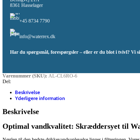
8361 Hasselager
+45 8734 7790
info@waterrex.dk
Har du spørgsmål, forespørgsler – eller er du blot i tvivl? Vi si
Varenummer (SKU):
AL-CL6RO-6
Del:
Beskrivelse
Yderligere information
Beskrivelse
Optimal vandkvalitet: Skræddersyet til Wat
Nøglen til den bedste drikkevandsoplevelse ligger i filtreringen. Vore