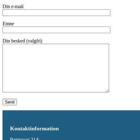
Din e-mail
Emne
Din besked (valgfri)
Kontaktinformation
Beringvej 21A