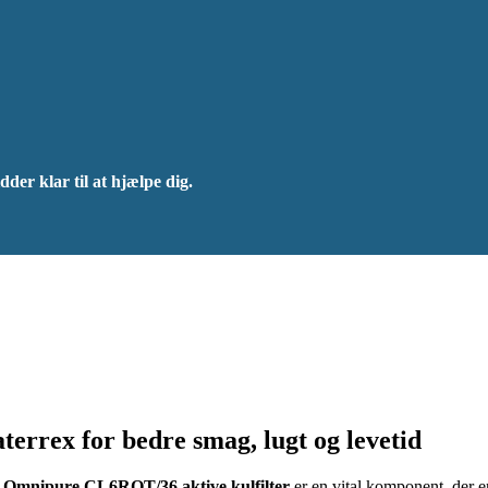
dder klar til at hjælpe dig.
errex for bedre smag, lugt og levetid
s
Omnipure CL6ROT/36 aktive kulfilter
er en vital komponent, der er