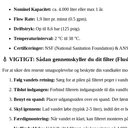
Nominel Kapacitet:
ca. 4.000 liter eller max 1 år.
Flow Rate:
1,9 liter pr. minut (0.5 gpm).
Driftstryk:
Op til 8,6 bar (125 psig).
Temperaturinterval:
2 °C til 38 °C.
Certificeringer:
NSF (National Sanitation Foundation) & ANS
💧 VIGTIGT: Sådan gennemskyller du dit filter (Flus
For at sikre den reneste smagsoplevelse og beskytte din vandkøler mod
Følg vandets retning:
Sørg for at pilen på filteret peger i van
Tilslut indgangen:
Forbind filterets indgangsside til din vand
Benyt en spand:
Placer udgangssiden over en spand. Det første 
Skyl igennem:
Lad vandet løbe (typisk 2-5 liter), indtil det er he
Færdigmontering:
Når vandet er klart, kan filteret monteres 