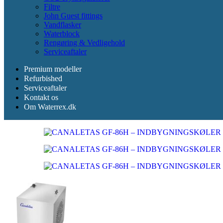
Filtre
John Guest fittings
Vandflasker
Waterblock
Rengøring & Vedligehold
Serviceaftaler
Premium modeller
Refurbished
Serviceaftaler
Kontakt os
Om Waterrex.dk