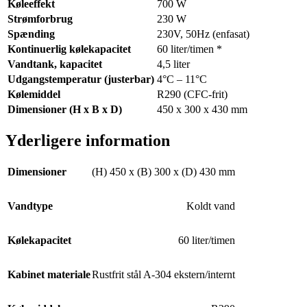
Køleeffekt
700 W
Strømforbrug
230 W
Spænding
230V, 50Hz (enfasat)
Kontinuerlig kølekapacitet
60 liter/timen *
Vandtank, kapacitet
4,5 liter
Udgangstemperatur (justerbar)
4°C – 11°C
Kølemiddel
R290 (CFC-frit)
Dimensioner (H x B x D)
450 x 300 x 430 mm
Yderligere information
Dimensioner
(H) 450 x (B) 300 x (D) 430 mm
Vandtype
Koldt vand
Kølekapacitet
60 liter/timen
Kabinet materiale
Rustfrit stål A-304 ekstern/internt