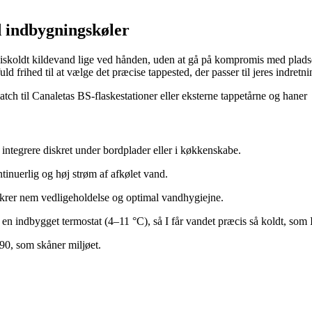
 indbygningskøler
 iskoldt kildevand lige ved hånden, uden at gå på kompromis med plads
fuld frihed til at vælge det præcise tappested, der passer til jeres indretni
h til Canaletas BS-flaskestationer eller eksterne tappetårne og haner
integrere diskret under bordplader eller i køkkenskabe.
tinuerlig og høj strøm af afkølet vand.
krer nem vedligeholdelse og optimal vandhygiejne.
n indbygget termostat (4–11 °C), så I får vandet præcis så koldt, som I
0, som skåner miljøet.