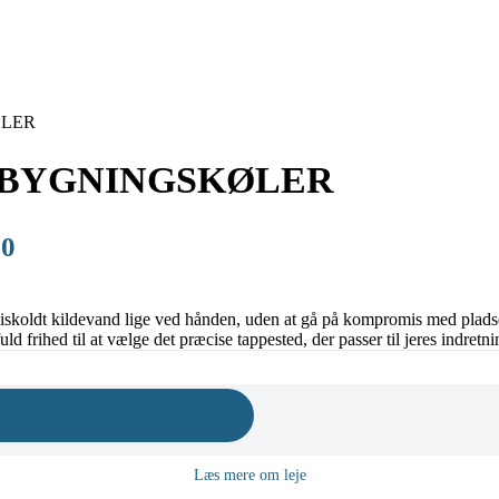
ØLER
NDBYGNINGSKØLER
00
 iskoldt kildevand lige ved hånden, uden at gå på kompromis med plads
fuld frihed til at vælge det præcise tappested, der passer til jeres indretni
Læs mere om leje