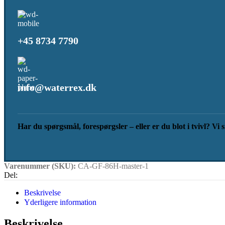
+45 8734 7790
info@waterrex.dk
Har du spørgsmål, forespørgsler – eller er du blot i tvivl? Vi s
Varenummer (SKU):
CA-GF-86H-master-1
Del:
Beskrivelse
Yderligere information
Beskrivelse