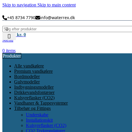
Skip to navigation
Skip to main content
+45 8734 7790
info@waterrex.dk
0
items
kr.
0
Menu
0
items
Produkter
Alle vandkølere
Premium vandkølere
Bordmodeller
Gulvmodeller
Indbygningsmodeller
Drikkevandsfontæner
Kulsyreflasker (CO2)
Vandhaner & Tappesystemer
Tilbehør og Fittings
Underskabe
Installationskit
Kulsyreflasker (CO2)
CO2 Trykregulatorer