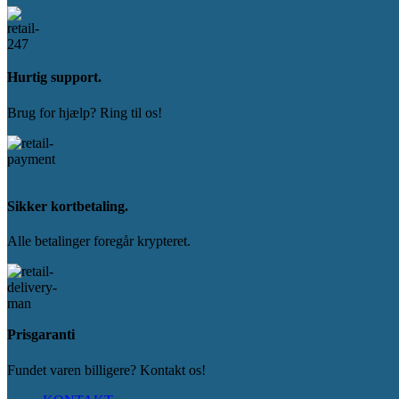
Hurtig support.
Brug for hjælp? Ring til os!
Sikker kortbetaling.
Alle betalinger foregår krypteret.
Prisgaranti
Fundet varen billigere? Kontakt os!