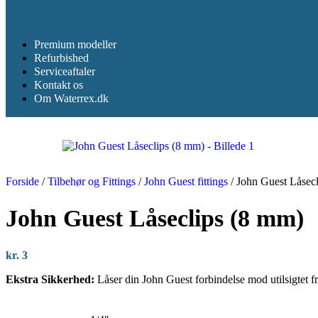
Premium modeller
Refurbished
Serviceaftaler
Kontakt os
Om Waterrex.dk
Forside
/
Tilbehør og Fittings
/
John Guest fittings
/
John Guest Låsec
John Guest Låseclips (8 mm)
kr.
3
Ekstra Sikkerhed:
Låser din John Guest forbindelse mod utilsigtet f