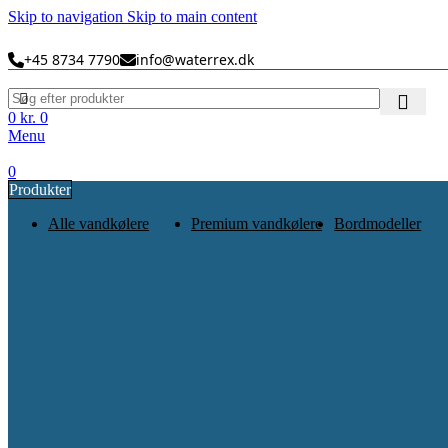
Skip to navigation
Skip to main content
+45 8734 7790
info@waterrex.dk
0
kr.
0
Menu
0
Produkter
Alle vandkølere
Premium vandkølere
Bordmodeller