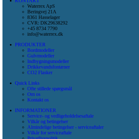
KONTAKT
Waterrex ApS
Beringvej 21A
8361 Hasselager
CVR: DK29638292
+45 8734 7790
info@waterrex.dk
PRODUKTER
Bordmodeller
Gulvmodeller
Indbygningsmodeller
Drikkevandsfontæner
CO2 Flasker
Quick Links
Ofte stillede spørgsmål
Om os
Kontakt os
INFORMATIONER
Service- og vedligeholdelsesaftale
Vilkår og betingelser
Almindelige betingelser - serviceaftaler
Vilkår for serviceaftale
Privatlivspolitik