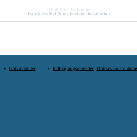
Dansk kvalitet & professionel installation
Gulvmodeller
Indbygningsmodeller
Drikkevandsfontæne