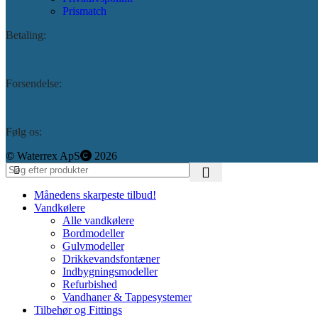
Prismatch
Betaling:
Forsendelse:
Følg os:
©️
Waterrex ApS
2026
Månedens skarpeste tilbud!
Vandkølere
Alle vandkølere
Bordmodeller
Gulvmodeller
Drikkevandsfontæner
Indbygningsmodeller
Refurbished
Vandhaner & Tappesystemer
Tilbehør og Fittings