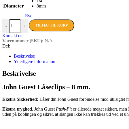
1/4"
Diameter
8mm
Ryd
John Guest Låseclips (8 mm) antal
TILFØJ TIL KURV
-
+
Kontakt os
Varenummer (SKU):
N/A
Del:
Beskrivelse
Yderligere information
Beskrivelse
John Guest Låseclips – 8 mm.
Ekstra Sikkerhed:
Låser din John Guest forbindelse mod utilsigtet f
Ekstra tryghed.
John Guest
Push-Fit
er allerede meget sikkert, men L
uden på koblingen og sikrer, at slangen ikke kan trækkes ud ved et uh