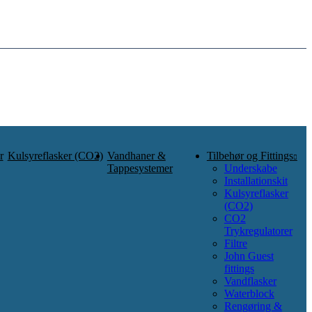
r
Kulsyreflasker (CO2)
Vandhaner &
Tilbehør og Fittings
Tappesystemer
Underskabe
Installationskit
Kulsyreflasker
(CO2)
CO2
Trykregulatorer
Filtre
John Guest
fittings
Vandflasker
Waterblock
Rengøring &