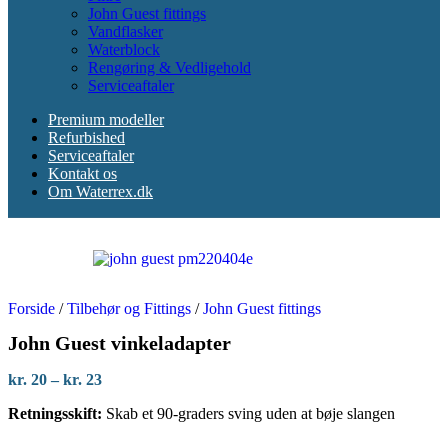
John Guest fittings
Vandflasker
Waterblock
Rengøring & Vedligehold
Serviceaftaler
Premium modeller
Refurbished
Serviceaftaler
Kontakt os
Om Waterrex.dk
Forside
/
Tilbehør og Fittings
/
John Guest fittings
John Guest vinkeladapter
Prisinterval:
kr.
20
–
kr.
23
kr. 20
Retningsskift:
Skab et 90-graders sving uden at bøje slangen
til
kr. 23