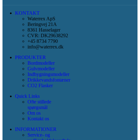
KONTAKT
Waterrex ApS
Beringvej 21A
8361 Hasselager
CVR: DK29638292
+45 8734 7790
info@waterrex.dk
PRODUKTER
Bordmodeller
Gulvmodeller
Indbygningsmodeller
Drikkevandsfontæner
CO2 Flasker
Quick Links
Ofte stillede
spørgsmål
Om os
Kontakt os
INFORMATIONER
Service- og