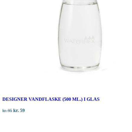
DESIGNER VANDFLASKE (500 ML.) I GLAS
Den
Den
kr.
59
kr.
95
oprindelige
aktuelle
pris
pris
var:
er: