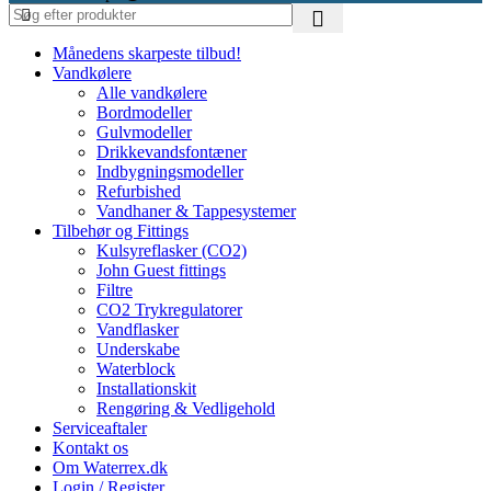
Månedens skarpeste tilbud!
Vandkølere
Alle vandkølere
Bordmodeller
Gulvmodeller
Drikkevandsfontæner
Indbygningsmodeller
Refurbished
Vandhaner & Tappesystemer
Tilbehør og Fittings
Kulsyreflasker (CO2)
John Guest fittings
Filtre
CO2 Trykregulatorer
Vandflasker
Underskabe
Waterblock
Installationskit
Rengøring & Vedligehold
Serviceaftaler
Kontakt os
Om Waterrex.dk
Login / Register