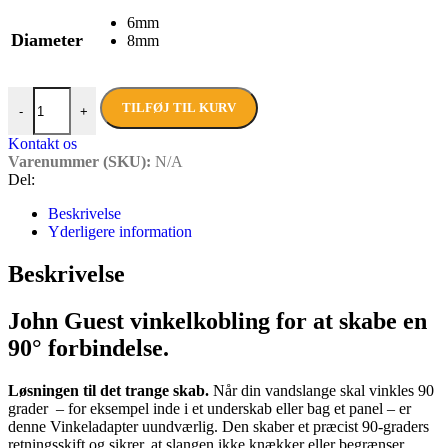
6mm
Diameter
8mm
John Guest vinkeladapter antal
TILFØJ TIL KURV
-
+
Kontakt os
Varenummer (SKU):
N/A
Del:
Beskrivelse
Yderligere information
Beskrivelse
John Guest vinkelkobling for at skabe en
90° forbindelse.
Løsningen til det trange skab.
Når din vandslange skal vinkles 90
grader – for eksempel inde i et underskab eller bag et panel – er
denne Vinkeladapter uundværlig. Den skaber et præcist 90-graders
retningsskift og sikrer, at slangen ikke knækker eller begrænser