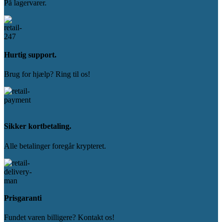
På lagervarer.
Hurtig support.
Brug for hjælp? Ring til os!
Sikker kortbetaling.
Alle betalinger foregår krypteret.
Prisgaranti
Fundet varen billigere? Kontakt os!