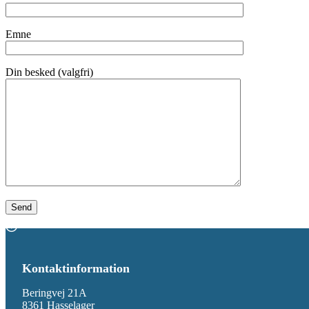
Emne
Din besked (valgfri)
Kontaktinformation
Beringvej 21A
8361 Hasselager