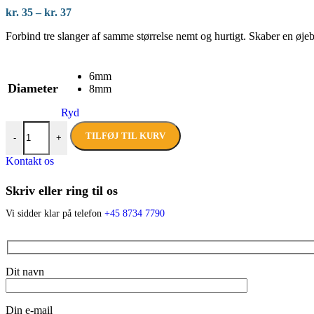
Prisinterval:
kr.
35
–
kr.
37
kr. 35
Forbind tre slanger af samme størrelse nemt og hurtigt. Skaber en øjeb
til
kr. 37
6mm
Diameter
8mm
Ryd
John Guest Y-stykke til 6 & 8 mm. slanger antal
TILFØJ TIL KURV
-
+
Kontakt os
Skriv eller ring til os
Vi sidder klar på telefon
+45 8734 7790
Dit navn
Din e-mail