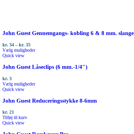
John Guest Gennemgangs- kobling 6 & 8 mm. slange
Prisinterval:
kr.
34
–
kr.
35
kr. 34
Dette
Vælg muligheder
til
vare
Quick view
kr. 35
har
flere
John Guest Låseclips (6 mm.-1/4″)
varianter.
Mulighederne
kr.
3
kan
Dette
Vælg muligheder
vælges
vare
Quick view
på
har
varesiden
flere
John Guest Reduceringsstykke 8-6mm
varianter.
Mulighederne
kr.
21
kan
Tilføj til kurv
vælges
Quick view
på
varesiden