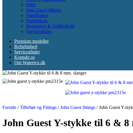
Filtre
John Guest fittings
Vandflasker
Waterblock
Rengøring & Vedligehold
Serviceaftaler
Premium modeller
Refurbished
Serviceaftaler
Kontakt os
Om Waterrex.dk
Forside
/
Tilbehør og Fittings
/
John Guest fittings
/
John Guest Y-styk
John Guest Y-stykke til 6 & 8