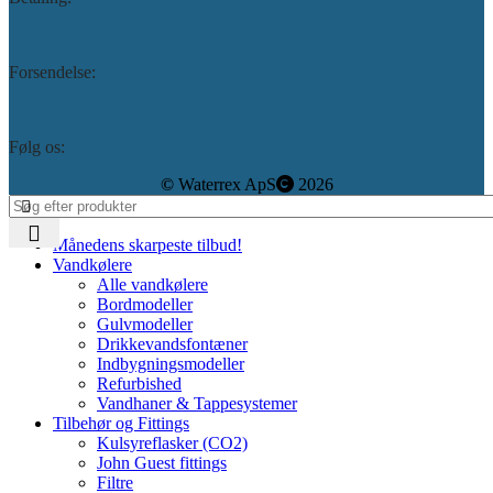
Forsendelse:
Følg os:
©️
Waterrex ApS
2026
Månedens skarpeste tilbud!
Vandkølere
Alle vandkølere
Bordmodeller
Gulvmodeller
Drikkevandsfontæner
Indbygningsmodeller
Refurbished
Vandhaner & Tappesystemer
Tilbehør og Fittings
Kulsyreflasker (CO2)
John Guest fittings
Filtre