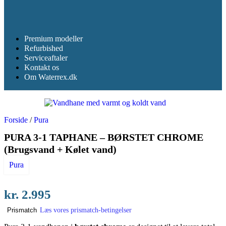
Premium modeller
Refurbished
Serviceaftaler
Kontakt os
Om Waterrex.dk
Forside
/
Pura
PURA 3-1 TAPHANE – BØRSTET CHROME
(Brugsvand + Kølet vand)
Pura
kr.
2.995
Læs vores prismatch-betingelser
Prismatch