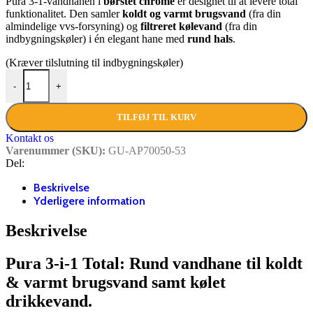
Pura 3-1-vandhanen i
børstet chrome
er designet til at levere total
funktionalitet. Den samler
koldt og varmt brugsvand
(fra din
almindelige vvs-forsyning) og
filtreret kølevand
(fra din
indbygningskøler) i én elegant hane med
rund hals
.
(Kræver tilslutning til indbygningskøler)
PURA 3-1 TAPHANE – BØRSTET CHROME (Brugsvand + Kølet v
-
+
TILFØJ TIL KURV
Kontakt os
Varenummer (SKU):
GU-AP70050-53
Del:
Beskrivelse
Yderligere information
Beskrivelse
Pura 3-i-1 Total: Rund vandhane til koldt
& varmt brugsvand samt kølet
drikkevand.