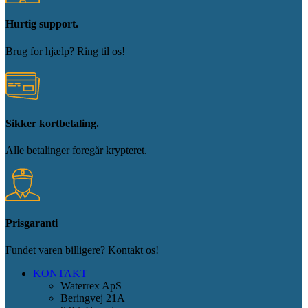
Hurtig support.
Brug for hjælp? Ring til os!
Sikker kortbetaling.
Alle betalinger foregår krypteret.
Prisgaranti
Fundet varen billigere? Kontakt os!
KONTAKT
Waterrex ApS
Beringvej 21A