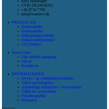
8361 Hasselager
CVR: DK29638292
+45 8734 7790
info@waterrex.dk
PRODUKTER
Bordmodeller
Gulvmodeller
Indbygningsmodeller
Drikkevandsfontæner
CO2 Flasker
Quick Links
Ofte stillede spørgsmål
Om os
Kontakt os
INFORMATIONER
Service- og vedligeholdelsesaftale
Vilkår og betingelser
Almindelige betingelser - serviceaftaler
Vilkår for serviceaftale
Privatlivspolitik
Prismatch
Betaling: