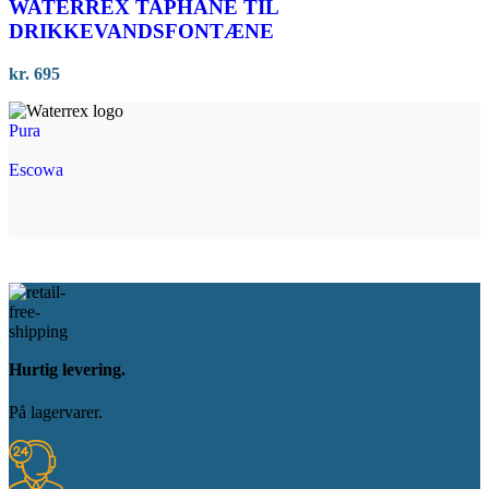
WATERREX TAPHANE TIL
DRIKKEVANDSFONTÆNE
kr.
695
Pura
Escowa
Hurtig levering.
På lagervarer.