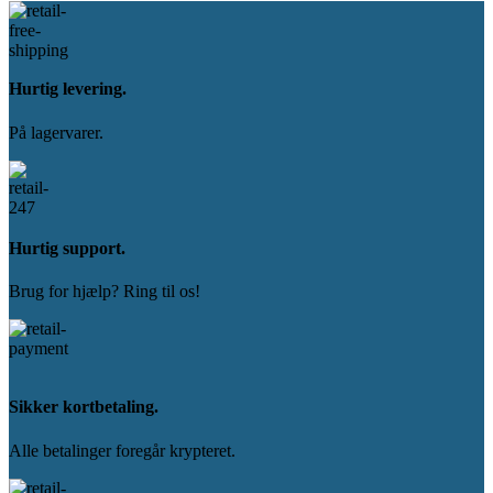
Hurtig levering.
På lagervarer.
Hurtig support.
Brug for hjælp? Ring til os!
Sikker kortbetaling.
Alle betalinger foregår krypteret.