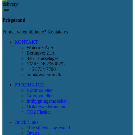
Prisgaranti
Fundet varen billigere? Kontakt os!
KONTAKT
Waterrex ApS
Beringvej 21A
8361 Hasselager
CVR: DK29638292
+45 8734 7790
info@waterrex.dk
PRODUKTER
Bordmodeller
Gulvmodeller
Indbygningsmodeller
Drikkevandsfontæner
CO2 Flasker
Quick Links
Ofte stillede spørgsmål
Om os