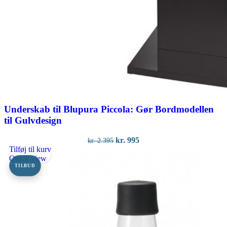
Underskab til Blupura Piccola: Gør Bordmodellen
til Gulvdesign
Den
Den
kr.
995
kr.
2.395
oprindelige
aktuelle
Tilføj til kurv
pris
pris
Quick view
var:
er:
TILBUD
kr. 2.395.
kr. 995.