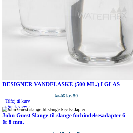
DESIGNER VANDFLASKE (500 ML.) I GLAS
Den
Den
kr.
59
kr.
95
oprindelige
aktuelle
Tilføj til kurv
pris
pris
Quick view
var:
er:
John Guest Slange-til-slange forbindelsesadapter 6
kr. 95.
kr. 59.
& 8 mm.