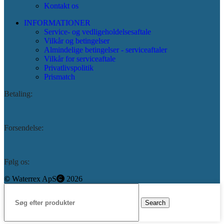
Kontakt os
INFORMATIONER
Service- og vedligeholdelsesaftale
Vilkår og betingelser
Almindelige betingelser - serviceaftaler
Vilkår for serviceaftale
Privatlivspolitik
Prismatch
Betaling:
Forsendelse:
Følg os:
©️
Waterrex ApS
2026
Search