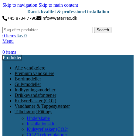
Skip to navigation
Skip to main content
Dansk kvalitet & professionel installation
+45 8734 7790
info@waterrex.dk
Search
0
items
kr.
0
Menu
0
items
Produkter
Alle vandkølere
Premium vandkølere
Bordmodeller
Gulvmodeller
Indbygningsmodeller
Drikkevandsfontæner
Kulsyreflasker (CO2)
Vandhaner & Tappesystemer
Tilbehør og Fittings
Underskabe
Installationskit
Kulsyreflasker (CO2)
CO2 Trykregulatorer