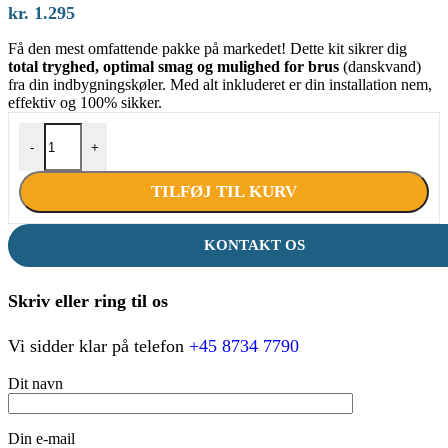
kr.
1.295
Få den mest omfattende pakke på markedet! Dette kit sikrer dig
total tryghed, optimal smag og mulighed for brus
(danskvand)
fra din indbygningskøler. Med alt inkluderet er din installation nem,
effektiv og 100% sikker.
ULTIMATIVT INSTALLATIONSKIT TIL VANDKØLERE – INK
-
+
TILFØJ TIL KURV
KONTAKT OS
Skriv eller ring til os
Vi sidder klar på telefon
+45 8734 7790
Dit navn
Din e-mail