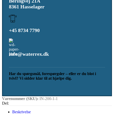
Beringvej 21A
8361 Hasselager
+45 8734 7790
info@waterrex.dk
Har du spørgsmål, forespørgsler – eller er du blot i
tvivl? Vi sidder klar til at hjælpe dig.
Varenummer (SKU):
IN-200-1-1
Del:
Beskrivelse