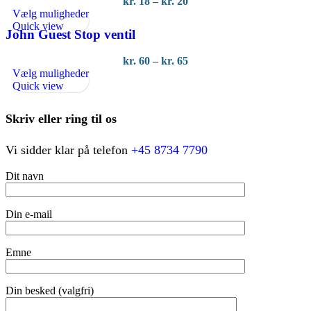
Prisinterval:
kr.
18
–
kr.
20
Dette
kr. 18
Vælg muligheder
vare
til
Quick view
John Guest Stop ventil
har
kr. 20
flere
Prisinterval:
kr.
60
–
kr.
65
varianter.
Dette
kr. 60
Vælg muligheder
Mulighederne
vare
til
Quick view
kan
har
kr. 65
vælges
flere
på
Skriv eller ring til os
varianter.
varesiden
Mulighederne
kan
Vi sidder klar på telefon
+45 8734 7790
vælges
på
Dit navn
varesiden
Din e-mail
Emne
Din besked (valgfri)