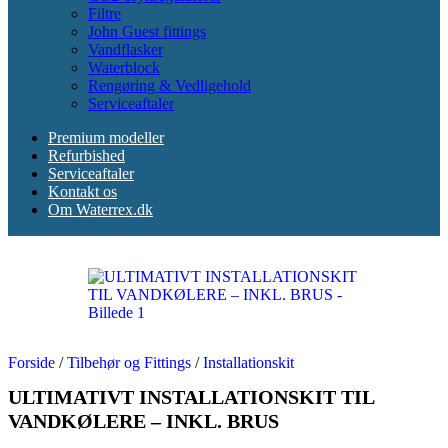
Filtre
John Guest fittings
Vandflasker
Waterblock
Rengøring & Vedligehold
Serviceaftaler
Premium modeller
Refurbished
Serviceaftaler
Kontakt os
Om Waterrex.dk
Forside
/
Tilbehør og Fittings
/
Installationskit
ULTIMATIVT INSTALLATIONSKIT TIL
VANDKØLERE – INKL. BRUS