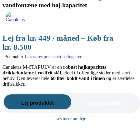
vandfontæne med høj kapacitet
Lej fra
kr.
449
/ måned – Køb fra
kr.
8.500
Læs vores prismatch-betingelser
Prismatch
Canaletas M-6TAPULV er en
robust højkapacitets
drikkefontæne
i
rustfrit stål
, ideel til offentlige steder med stort
behov. Den leverer hele
60 liter koldt vand i timen
og er særdeles
driftssikker.
Lej produktet
Køb produktet
Læs mere om leje