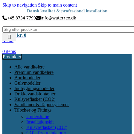
Skip to navigation
Skip to main content
28 års erfaring med vandløsninger
+45 8734 7790
info@waterrex.dk
0
items
kr.
0
Menu
0
items
Produkter
Alle vandkølere
Premium vandkølere
Bordmodeller
Gulvmodeller
Indbygningsmodeller
Drikkevandsfontæner
Kulsyreflasker (CO2)
Vandhaner & Tappesystemer
Tilbehør og Fittings
Underskabe
Installationskit
Kulsyreflasker (CO2)
CO2 Trykregulatorer