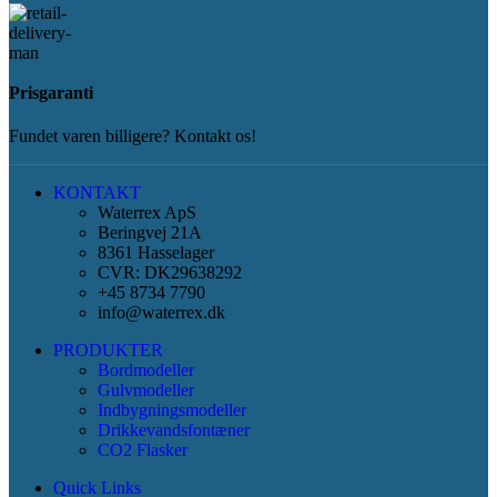
Prisgaranti
Fundet varen billigere? Kontakt os!
KONTAKT
Waterrex ApS
Beringvej 21A
8361 Hasselager
CVR: DK29638292
+45 8734 7790
info@waterrex.dk
PRODUKTER
Bordmodeller
Gulvmodeller
Indbygningsmodeller
Drikkevandsfontæner
CO2 Flasker
Quick Links