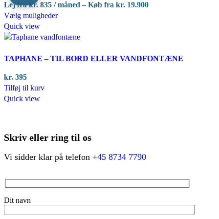
Lej fra
kr.
835
/ måned – Køb fra
kr.
19.900
kan
Dette
Vælg muligheder
vælges
vare
Quick view
på
har
varesiden
flere
varianter.
TAPHANE – TIL BORD ELLER VANDFONTÆNE
Mulighederne
kr.
395
kan
Tilføj til kurv
vælges
Quick view
på
varesiden
Skriv eller ring til os
Vi sidder klar på telefon
+45 8734 7790
Dit navn