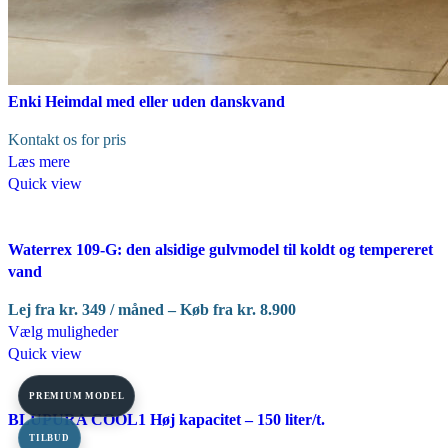
Enki Heimdal med eller uden danskvand
Kontakt os for pris
Læs mere
Quick view
Waterrex 109-G: den alsidige gulvmodel til koldt og tempereret
vand
Lej fra
kr.
349
/ måned – Køb fra
kr.
8.900
Dette
Vælg muligheder
vare
Quick view
har
flere
PREMIUM MODEL
varianter.
BLUPURA COOL1 Høj kapacitet – 150 liter/t.
Mulighederne
TILBUD