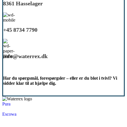
8361 Hasselager
+45 8734 7790
info@waterrex.dk
Har du spørgsmål, forespørgsler – eller er du blot i tvivl? Vi
sidder klar til at hjælpe dig.
Pura
Escowa