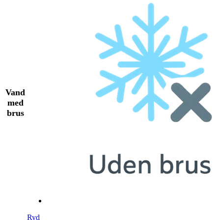
Vand
med
brus
Ryd