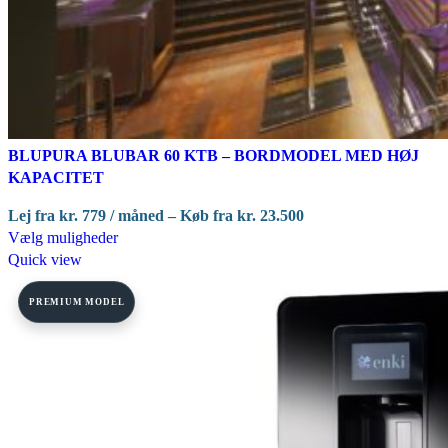
BLUPURA BLUBAR 60 KTB – BORDMODEL MED HØJ
KAPACITET
Lej fra
kr.
779
/ måned – Køb fra
kr.
23.500
Dette
Vælg muligheder
vare
Quick view
har
flere
PREMIUM MODEL
varianter.
Mulighederne
kan
vælges
på
varesiden