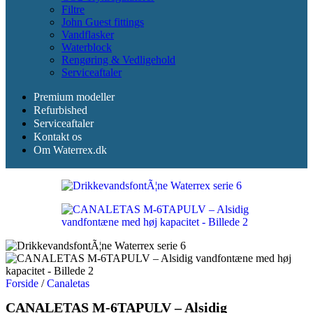
Filtre
John Guest fittings
Vandflasker
Waterblock
Rengøring & Vedligehold
Serviceaftaler
Premium modeller
Refurbished
Serviceaftaler
Kontakt os
Om Waterrex.dk
Forside
/
Canaletas
CANALETAS M-6TAPULV – Alsidig