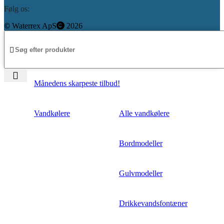
Følg os:
©️
Waterrex ApS
2026
Månedens skarpeste tilbud!
Vandkølere
Alle vandkølere
Bordmodeller
Gulvmodeller
Drikkevandsfontæner