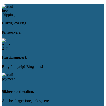
Hurtig levering.
På lagervarer.
Hurtig support.
Brug for hjælp? Ring til os!
Sikker kortbetaling.
Alle betalinger foregår krypteret.