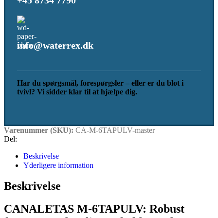
info@waterrex.dk
Har du spørgsmål, forespørgsler – eller er du blot i
tvivl? Vi sidder klar til at hjælpe dig.
Varenummer (SKU):
CA-M-6TAPULV-master
Del:
Beskrivelse
Yderligere information
Beskrivelse
CANALETAS M-6TAPULV: Robust