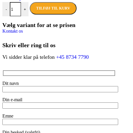
CANALETAS M-6TAPULV – Alsidig vandfontæne med høj kapacite
TILFØJ TIL KURV
-
+
Vælg variant for at se prisen
Kontakt os
Skriv eller ring til os
Vi sidder klar på telefon
+45 8734 7790
Dit navn
Din e-mail
Emne
Din besked (valgfri)