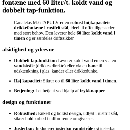
fontæne med 60 liter/t. koldt vand og
dobbelt tap-funktion.
Canaletas M-6TAPULV er en
robust højkapacitets
drikkefontæne
i
rustfrit stål
, ideel til offentlige steder
med stort behov. Den leverer hele
60 liter koldt vand i
timen
og er særdeles driftssikker.
alsidighed og ydeevne
Dobbelt tap-funktion:
Leverer koldt vand enten via en
vandstråle
(drikkes direkte) eller via en
hane
til
udskænkning i glas, kander eller drikkedunke.
Høj kapacitet:
Sikrer op til
60 liter koldt vand i timen
.
Betjening:
Let betjent ved hjælp af
trykknapper
.
design og funktioner
Robusthed:
Enkelt og tidløst design, udført i rustfrit stål,
sikrer holdbarhed i udfordrende omgivelser.
Justerbar:
Inkluderer justerbar
vandstråle
og justerbar